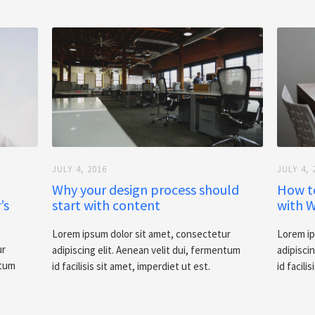
JULY 4, 2016
JULY 4, 
Why your design process should
How t
’s
start with content
with W
Lorem ipsum dolor sit amet, consectetur
Lorem ip
ur
adipiscing elit. Aenean velit dui, fermentum
adipisci
ntum
id facilisis sit amet, imperdiet ut est.
id facili