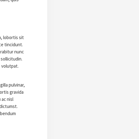
 lobortis sit
te tincidunt.
urabitur nunc
ollicitudin.
 volutpat.
illa pulvinar,
ortis gravida
ac nisl
 dictumst.
bibendum