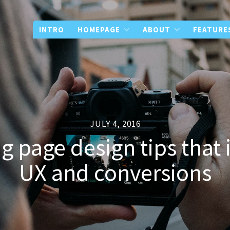
INTRO
HOMEPAGE
ABOUT
FEATURE
JULY 4, 2016
ng page design tips that
UX and conversions