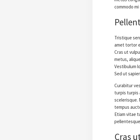
commodo mi 
Pellen
Tristique sen
amet tortor e
Cras ut vulpu
metus, alique
Vestibulum lo
Sed ut sapien
Curabitur ves
turpis turpis
scelerisque. 
tempus auctor
Etiam vitae 
pellentesque
Cras u