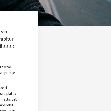
nean
rabitur
isis sit
lla vitae
 vulputate
aciti
asse platea
 mattis vel.
imperdiet
quam, quis