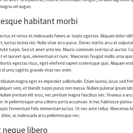
magna vel augue.
tesque habitant morbi
ectus et netus et malesuada fames ac turpis egestas. Aliquam dolor nibh,
t, luctus lacinia nisi. Nulla vitae arcu purus. Donec mattis arcu at vulputa
tate turpis. Sed sit amet ante leo. Mauris commodo sed nisi ut auctor. C
t et laoreet quis, elementum et nunc. Maecenas feugiat mollis urna quis s
bortis egestas risus, eget eleifend sapien scelerisque quis. Aliquam erat
 id urna sagittis gravida vitae nec enim.
tibulum magna eget ex imperdiet sollicitudin. Etiam lacinia, lacus sed fring
 aliquet sem, et blandit turpis purus non massa. Nullam pulvinar ipsum lob
Nullam pretium elit eros, nec pretium magna faucibus nec. Vivamus a arcu 
. In pellentesque urna a libero porta accumsan. In hac habitasse platea
turpis fermentum felis elementum luctus. Ut nec ante tellus. Maecenas 
 dolor, ac malesuada arcu pellentesque nec.
t neque libero