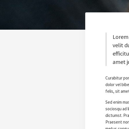
Lorem 
velit d
efficit
amet j
Curabitur por
dolor vel bi
felis, sit ame
Sed enim mas
sociosqu ad l
dictumst. Pra
Praesent non
metus congue 