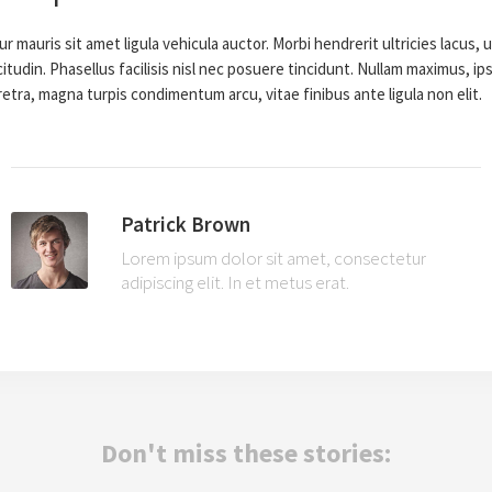
ur mauris sit amet ligula vehicula auctor. Morbi hendrerit ultricies lacus, u
citudin. Phasellus facilisis nisl nec posuere tincidunt. Nullam maximus, ip
tra, magna turpis condimentum arcu, vitae finibus ante ligula non elit.
Patrick Brown
Lorem ipsum dolor sit amet, consectetur
adipiscing elit. In et metus erat.
Don't miss these stories: