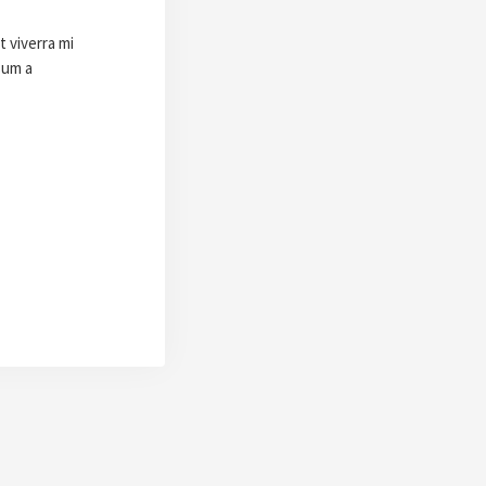
t viverra mi
sum a